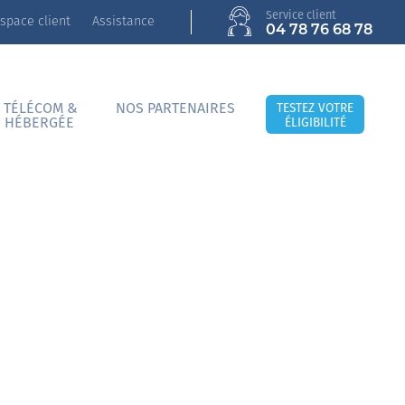
Service client
space client
Assistance
04 78 76 68 78
 TÉLÉCOM &
NOS PARTENAIRES
TESTEZ VOTRE
E HÉBERGÉE
ÉLIGIBILITÉ