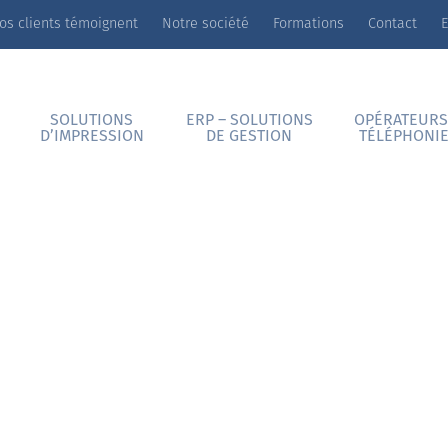
os clients témoignent
Notre société
Formations
Contact
E
SOLUTIONS
ERP – SOLUTIONS
OPÉRATEURS
D’IMPRESSION
DE GESTION
TÉLÉPHONI