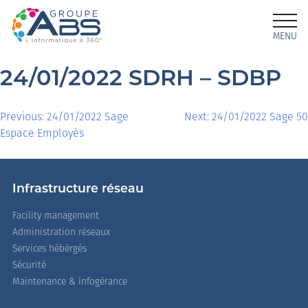
MENU
24/01/2022 SDRH – SDBP
Previous:
24/01/2022 Sage
Next:
24/01/2022 Sage 50
Espace Employés
Infrastructure réseau
Facility management
Administration réseaux
Services hébérgés
Sécurité
Maintenance & infogérance