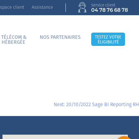
Service client
space client
Assistance
04 78 76 68 78
 TÉLÉCOM &
NOS PARTENAIRES
TESTEZ VOTRE
E HÉBERGÉE
ÉLIGIBILITÉ
Next:
20/10/2022 Sage BI Reporting RH