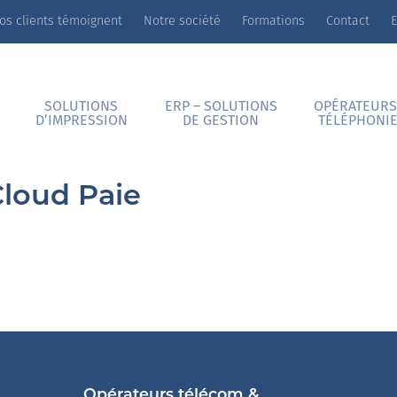
os clients témoignent
Notre société
Formations
Contact
E
SOLUTIONS
ERP – SOLUTIONS
OPÉRATEURS
D’IMPRESSION
DE GESTION
TÉLÉPHONI
Cloud Paie
Opérateurs télécom &