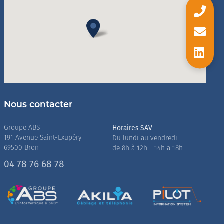
Nous contacter
Horaires SAV
Groupe ABS
191 Avenue Saint-Exupéry
Du lundi au vendredi
69500 Bron
de 8h à 12h - 14h à 18h
04 78 76 68 78