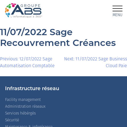
MENU
11/07/2022 Sage
Recouvrement Créances
Previous:
12/07/2022 Sage
Next:
11/07/2022 Sage Business
Automatisation Comptable
Cloud Paie
Infrastructure réseau
Facility management
Administration réseaux
Services hébérgés
Sécurité