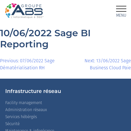
MENU
10/06/2022 Sage BI
Reporting
Previous:
07/06/2022 Sage
Next:
13/06/2022 Sage
Dématérialisation RH
Business Cloud Paie
Infrastructure réseau
Facility management
Administration réseaux
Services hébérgés
Sécurité