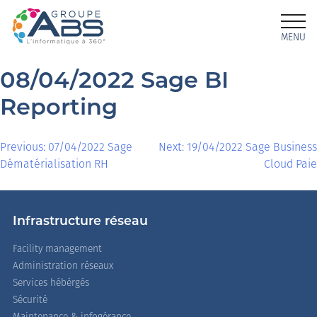
MENU
08/04/2022 Sage BI
Reporting
Previous:
07/04/2022 Sage
Next:
19/04/2022 Sage Business
Dématérialisation RH
Cloud Paie
Infrastructure réseau
Facility management
Administration réseaux
Services hébérgés
Sécurité