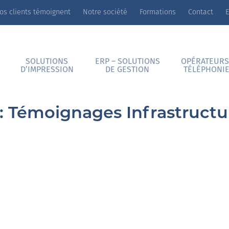
os clients témoignent
Notre société
Formations
Contact
E
SOLUTIONS
ERP – SOLUTIONS
OPÉRATEURS
D’IMPRESSION
DE GESTION
TÉLÉPHONI
:
Témoignages Infrastructu