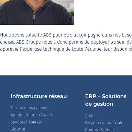
Nous avons sollicité ABS pour être accompagné dans nos besoin
choisis. ABS Groupe nous a donc permis de déployer au sein de 
apprécié l’expertise technique de toute l’équipe, leur disponibil
Infrastructure réseau
ERP – Solutions
de gestion
Facility management
Administration réseaux
Audit
Services hébérgés
Gestion commerciale
Sécurité
Compta & finance